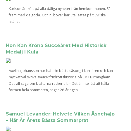
Karlson är trött på alla dåliga nyheter från hemkommunen. Så
fram med de goda. Och ni bovar här ute: satsa på tjuvfiske
istället.
Hon Kan Kröna Succéåret Med Historisk
Medalj I Kula
Axelina Johansson har haft sin bästa säsong i karriären och kan
mycket väl skriva svensk friidrottshistoria på EM i Birmingham.
Det vill säga om krafterna räcker till. – Det är inte lätt att hålla
formen hela sommaren, säger 26-åringen.
Samuel Levander: Helvete Vilken Åsnehajp
– Här Är Årets Bästa Sommarprat