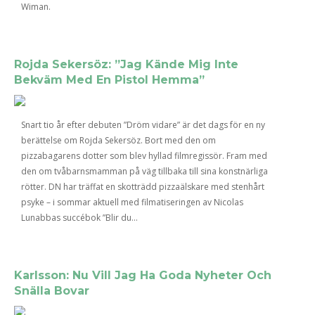
Wiman.
Rojda Sekersöz: ”Jag Kände Mig Inte
Bekväm Med En Pistol Hemma”
Snart tio år efter debuten ”Dröm vidare” är det dags för en ny
berättelse om Rojda Sekersöz. Bort med den om
pizzabagarens dotter som blev hyllad filmregissör. Fram med
den om tvåbarnsmamman på väg tillbaka till sina konstnärliga
rötter. DN har träffat en skotträdd pizzaälskare med stenhårt
psyke – i sommar aktuell med filmatiseringen av Nicolas
Lunabbas succébok ”Blir du...
Karlsson: Nu Vill Jag Ha Goda Nyheter Och
Snälla Bovar