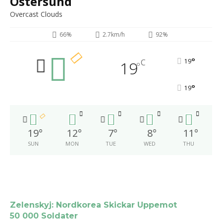
Östersund
Overcast Clouds
66%
2.7km/h
92%
°
C
19
19
°
°
19
19
°
12
°
7
°
8
°
11
°
SUN
MON
TUE
WED
THU
Zelenskyj: Nordkorea Skickar Uppemot
50 000 Soldater