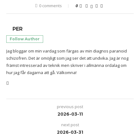
0 comments
0
PER
Follow Author
Jag bloggar om min vardag som färgas av min diagnos paranoid
schizofren. Det är omöjligt som jag ser det att undvika. Jag är nog
främst intresserad av teknik men skriver i allmänna ordalag om
hur jag får dagarna att gå. Välkomna!
previous post
2026-03-11
next post
2026-03-31