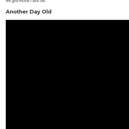
lite god musik i alla fall.
Another Day Old