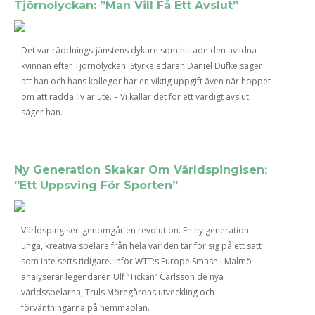
Tjörnolyckan: ”Man Vill Få Ett Avslut”
Det var räddningstjänstens dykare som hittade den avlidna
kvinnan efter Tjörnolyckan. Styrkeledaren Daniel Düfke säger
att han och hans kollegor har en viktig uppgift även när hoppet
om att rädda liv är ute. – Vi kallar det för ett värdigt avslut,
säger han.
Ny Generation Skakar Om Världspingisen:
”Ett Uppsving För Sporten”
Världspingisen genomgår en revolution. En ny generation
unga, kreativa spelare från hela världen tar för sig på ett sätt
som inte setts tidigare. Inför WTT:s Europe Smash i Malmö
analyserar legendaren Ulf ”Tickan” Carlsson de nya
världsspelarna, Truls Möregårdhs utveckling och
förväntningarna på hemmaplan.