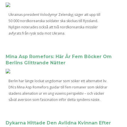
Ukrainas president Volodymyr Zelenskyj säger att upp till
50 000 nordkoreanska soldater ska skickas till Ryssland.
Nyligen noterades också att två nordkoreanska missiler
avfyrats från rysk sida mot Ukraina.
Mina Asp Romefors: Här Är Fem Böcker Om
Berlins Glittrande Nätter
Berlin har länge lockat ungdomar som söker ett alternativt liv.
DN:s Mina Asp Romefors guidar till fem romaner som skildrar
stadens alienation ur en ung vuxens perspektiv – och väcker
såväl aversion som fascination inför detta syndens näste.
Dykarna Hittade Den Avlidna Kvinnan Efter