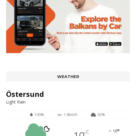
WEATHER
Östersund
Light Rain
100%
1.8km/h
92%
°
C
10
10
°