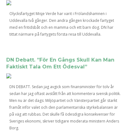
Olycksfartyget Misje Verde har varit i Frölandshamnen i
Uddevalla två gånger. Den andra gången krockade fartyget
med en fritidsbåt och en mamma och ett barn dog. DN har
tittat närmare på fartygets första resa till Uddevalla.
DN Debatt. ”För En Gångs Skull Kan Man
Faktiskt Tala Om Ett Ödesval”
DN DEBATT. Sedan jag avgick som finansminister för tolv år
sedan har jag oftast avstått från att kommentera svensk politik.
Men nu är det dags: Miljöpartiet och Vänsterpartiet går starkt
framåt inför valet och den parlamentariska styrkebalansen är
på väg att rubbas. Det skulle få ödesdigra konsekvenser för
Sveriges ekonomi, skriver tidigare moderata ministern Anders
Borg.