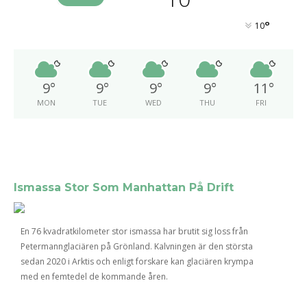
°
10
9
°
9
°
9
°
9
°
11
°
MON
TUE
WED
THU
FRI
Ismassa Stor Som Manhattan På Drift
En 76 kvadratkilometer stor ismassa har brutit sig loss från
Petermannglaciären på Grönland. Kalvningen är den största
sedan 2020 i Arktis och enligt forskare kan glaciären krympa
med en femtedel de kommande åren.