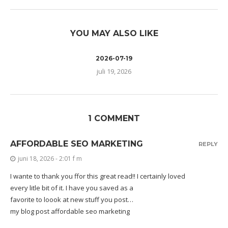
YOU MAY ALSO LIKE
2026-07-19
juli 19, 2026
1 COMMENT
AFFORDABLE SEO MARKETING
REPLY
juni 18, 2026 - 2:01 f m
I wante to thank you ffor this great read!! I certainly loved
every litle bit of it. I have you saved as a
favorite to loook at new stuff you post…
my blog post
affordable seo marketing