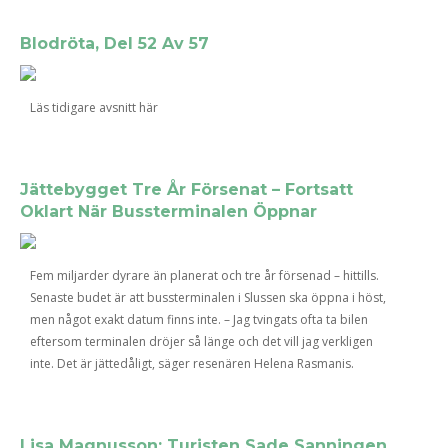
Blodröta, Del 52 Av 57
Läs tidigare avsnitt här
Jättebygget Tre År Försenat – Fortsatt
Oklart När Bussterminalen Öppnar
Fem miljarder dyrare än planerat och tre år försenad – hittills.
Senaste budet är att bussterminalen i Slussen ska öppna i höst,
men något exakt datum finns inte. – Jag tvingats ofta ta bilen
eftersom terminalen dröjer så länge och det vill jag verkligen
inte. Det är jättedåligt, säger resenären Helena Rasmanis.
Lisa Magnusson: Turisten Sade Sanningen