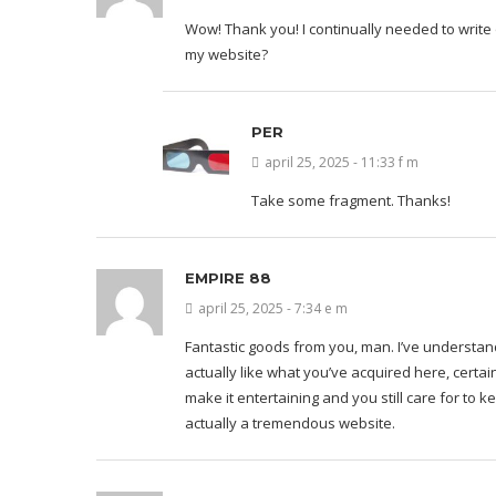
Wow! Thank you! I continually needed to write 
my website?
PER
april 25, 2025 - 11:33 f m
Take some fragment. Thanks!
EMPIRE 88
april 25, 2025 - 7:34 e m
Fantastic goods from you, man. I’ve understand
actually like what you’ve acquired here, certai
make it entertaining and you still care for to ke
actually a tremendous website.