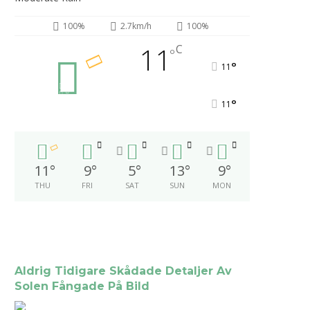
100%
2.7km/h
100%
11
C
°
°
11
°
11
11
°
9
°
5
°
13
°
9
°
THU
FRI
SAT
SUN
MON
Aldrig Tidigare Skådade Detaljer Av
Solen Fångade På Bild
2026-06-05
2026-05-02