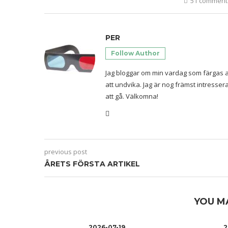
51 comment
PER
Follow Author
Jag bloggar om min vardag som färgas a
att undvika. Jag är nog främst intresse
att gå. Välkomna!
previous post
ÅRETS FÖRSTA ARTIKEL
YOU M
2026-07-19
2