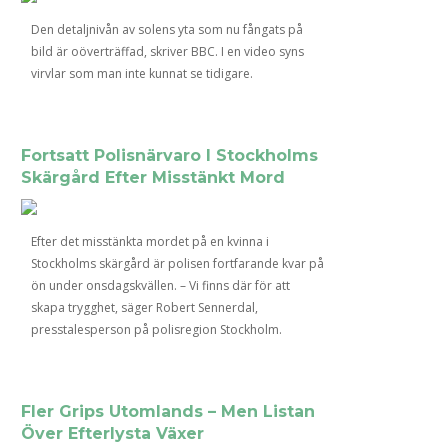
juni 5, 2026
maj 2, 2026
Den detaljnivån av solens yta som nu fångats på
bild är oöverträffad, skriver BBC. I en video syns
virvlar som man inte kunnat se tidigare.
Fortsatt Polisnärvaro I Stockholms
Skärgård Efter Misstänkt Mord
Efter det misstänkta mordet på en kvinna i
Stockholms skärgård är polisen fortfarande kvar på
ön under onsdagskvällen. – Vi finns där för att
skapa trygghet, säger Robert Sennerdal,
presstalesperson på polisregion Stockholm.
Fler Grips Utomlands – Men Listan
Över Efterlysta Växer