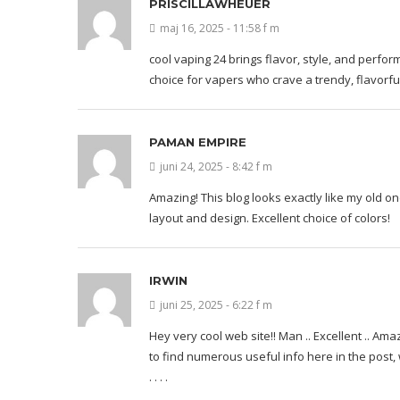
PRISCILLAWHEUER
maj 16, 2025 - 11:58 f m
cool vaping 24
brings flavor, style, and perfor
choice for vapers who crave a trendy, flavorfu
PAMAN EMPIRE
juni 24, 2025 - 8:42 f m
Amazing! This blog looks exactly like my old one
layout and design. Excellent choice of colors!
IRWIN
juni 25, 2025 - 6:22 f m
Hey very cool web site!! Man .. Excellent .. Am
to find numerous useful info here in the post, 
. . . .