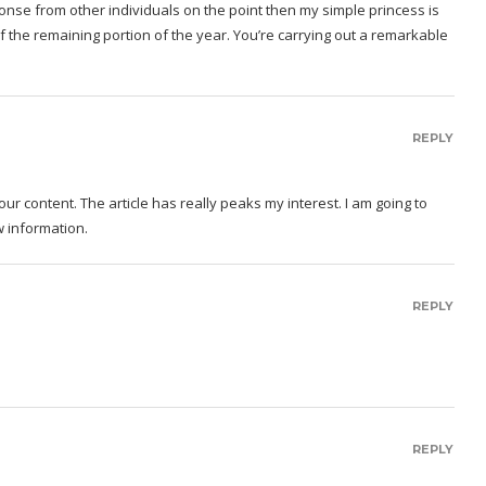
ponse from other individuals on the point then my simple princess is
 of the remaining portion of the year. You’re carrying out a remarkable
REPLY
our content. The article has really peaks my interest. I am going to
 information.
REPLY
REPLY