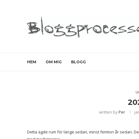
HEM
OM MIG
BLOGG
U
20
written by
Per
ja
Detta ägde rum för länge sedan, minst femton år sedan. Det 
med medicinerna.