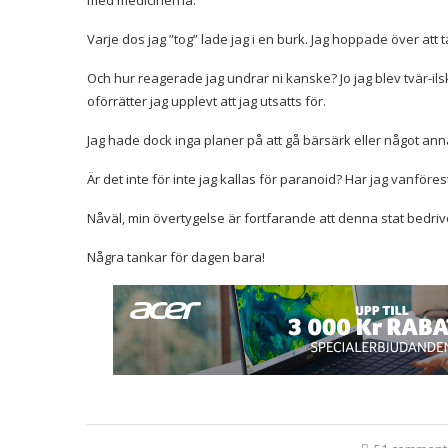
Varje dos jag ”tog” lade jag i en burk. Jag hoppade över att ta
Och hur reagerade jag undrar ni kanske? Jo jag blev tvär-ilsk
oförrätter jag upplevt att jag utsatts för.
Jag hade dock inga planer på att gå bärsärk eller något anna
Är det inte för inte jag kallas för paranoid? Har jag vanförest
Nåväl, min övertygelse är fortfarande att denna stat bedriver
Några tankar för dagen bara!