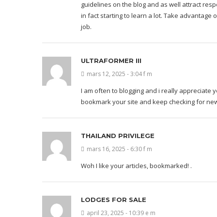
guidelines on the blog and as well attract res
in fact starting to learn a lot. Take advantage
job.
ULTRAFORMER III
mars 12, 2025 - 3:04 f m
I am often to blogging and i really appreciate y
bookmark your site and keep checking for new
THAILAND PRIVILEGE
mars 16, 2025 - 6:30 f m
Woh I like your articles, bookmarked! .
LODGES FOR SALE
april 23, 2025 - 10:39 e m