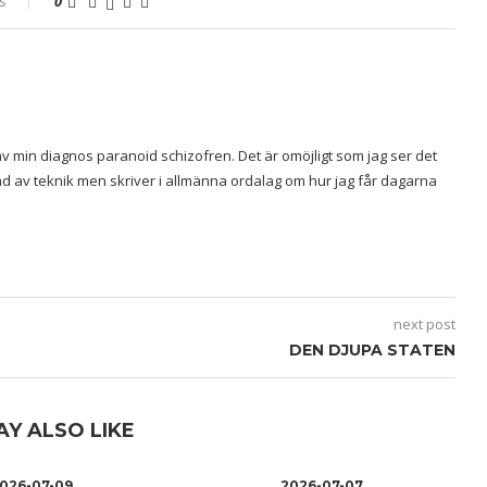
s
0
v min diagnos paranoid schizofren. Det är omöjligt som jag ser det
rad av teknik men skriver i allmänna ordalag om hur jag får dagarna
next post
DEN DJUPA STATEN
AY ALSO LIKE
026-07-09
2026-07-07