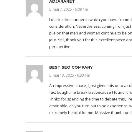
ADJARANET
maj 7, 2025 - 6:09 f m
I do like the manner in which you have framed
consideration. Nevertheless, coming from just
pile on that men and women continue to be o
jour. Still, thank you for this excellent piece and
perspective.
BEST SEO COMPANY
maj 13, 2025 - 6:33 f m
An impressive share, I just given this onto a 
fact bought me breakfast because I found it for
Thnkx for spending the time to debate this, I re
attainable, as you turn out to be experience, w
extremely helpful for me. Massive thumb up for