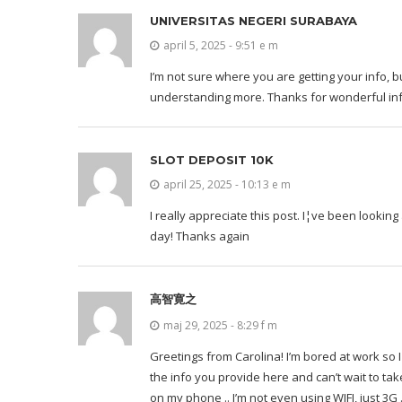
UNIVERSITAS NEGERI SURABAYA
april 5, 2025 - 9:51 e m
I’m not sure where you are getting your info, 
understanding more. Thanks for wonderful infor
SLOT DEPOSIT 10K
april 25, 2025 - 10:13 e m
I really appreciate this post. I¦ve been lookin
day! Thanks again
高智寛之
maj 29, 2025 - 8:29 f m
Greetings from Carolina! I’m bored at work so 
the info you provide here and can’t wait to ta
on my phone .. I’m not even using WIFI, just 3G