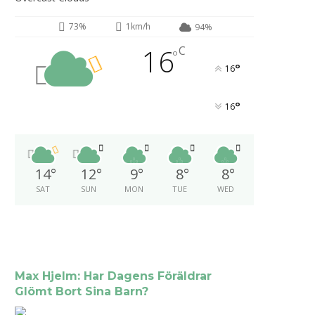
73%
1km/h
94%
16
C
°
°
16
°
16
14
°
12
°
9
°
8
°
8
°
SAT
SUN
MON
TUE
WED
Max Hjelm: Har Dagens Föräldrar
Glömt Bort Sina Barn?