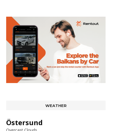
WEATHER
Östersund
Overcast Clouds