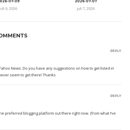
026-07-09
2026-07-07
juli 9, 2026
juli 7, 2026
COMMENTS
REPLY
n Yahoo News. Do you have any suggestions on how to get listed in
 never seem to get there! Thanks
REPLY
 the preferred blogging platform out there right now. (from what I’ve