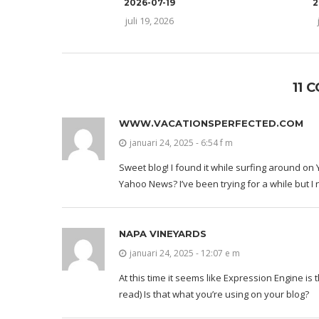
2026-07-19
2
juli 19, 2026
11 
WWW.VACATIONSPERFECTED.COM
januari 24, 2025 - 6:54 f m
Sweet blog! I found it while surfing around o
Yahoo News? I’ve been trying for a while but I
NAPA VINEYARDS
januari 24, 2025 - 12:07 e m
At this time it seems like Expression Engine is
read) Is that what you’re using on your blog?