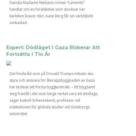
Danska Madame Nielsens roman ”Lamento”
handlar om en förälskelse som slocknar när
kärleken kväver den. Aase Berg får sin världsbild
omkastad.
Expert: Dödläget I Gaza Riskerar Att
Fortsätta I Tio År
Det fredsråd som på Donald Trumps initiativ ska
styra och ansvara för återuppbyggnaden av Gaza
har tecknat sitt första byggkontrakt. – Ett blygsamt
steg framåt i det som länge verkat vara ett dödläge,
säger Isabell Schierenbeck, professor vid
institutionen för globala studier vid Göteborgs
universitet