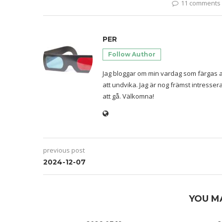
11 comments
PER
Follow Author
Jag bloggar om min vardag som färgas a
att undvika. Jag är nog främst intresse
att gå. Välkomna!
previous post
2024-12-07
YOU M