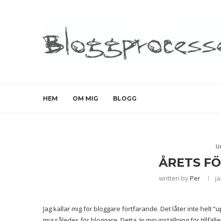
HEM
OM MIG
BLOGG
U
ÅRETS FÖ
written by
Per
ja
Jag kallar mig för bloggare fortfarande. Det låter inte helt ”up
mig således för bloggare. Detta är min inställning för tillfäll