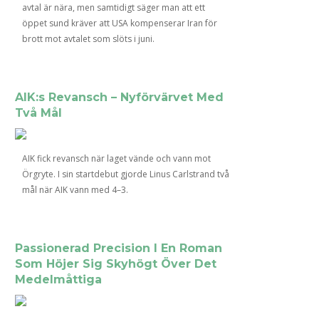
avtal är nära, men samtidigt säger man att ett
öppet sund kräver att USA kompenserar Iran för
brott mot avtalet som slöts i juni.
AIK:s Revansch – Nyförvärvet Med
Två Mål
AIK fick revansch när laget vände och vann mot
Örgryte. I sin startdebut gjorde Linus Carlstrand två
mål när AIK vann med 4–3.
Passionerad Precision I En Roman
Som Höjer Sig Skyhögt Över Det
Medelmåttiga