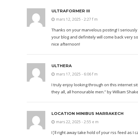
ULTRAFORMER III
mars 12, 2025 - 2:27 f m
Thanks on your marvelous posting! I seriously 
your blog and definitely will come back very s
nice afternoon!
ULTHERA
mars 17, 2025 - 6:06 f m
I truly enjoy looking through on this internet s
they all, all honourable men.” by William Sha
LOCATION MINIBUS MARRAKECH
mars 22, 2025 - 2:55 e m
I¦ll right away take hold of your rss feed as I 