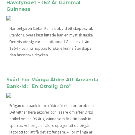
Havsfyndet – 162 År Gammal
Guinness
När belgaren Stefan Panis dök vid ett skeppsvrak
utanför Dovers kust hittade han en mystisk flaska.
Den visade sig vara en oöppnad Guinness från
1864 – och nu hoppas forskare kunna återskapa
den historiska drycken.
Svårt För Många Äldre Att Använda
Bank-Id: ”En Otrolig Oro”
Frågan om bank-id och äldre är ett stort problem.
Det vittnar flera aktörer och läsare om efter DN:s
artikel om en 96-årig kvinna som fick sitt bank-id
spärrat. Anhöriga till äldre uppger att de begår
lagbrott för att få det att fungera. – För många är