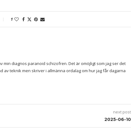
1
v min diagnos paranoid schizofren. Det är omöjligt som jag ser det
rad av teknik men skriver i allmänna ordalag om hur jag får dagarna
next post
2025-06-10