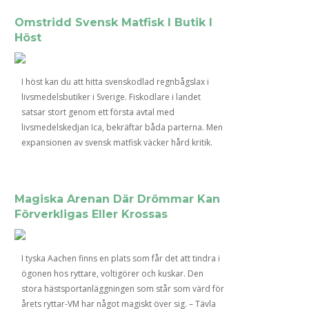
Omstridd Svensk Matfisk I Butik I
Höst
I höst kan du att hitta svenskodlad regnbågslax i
livsmedelsbutiker i Sverige. Fiskodlare i landet
satsar stort genom ett första avtal med
livsmedelskedjan Ica, bekräftar båda parterna. Men
expansionen av svensk matfisk väcker hård kritik.
Magiska Arenan Där Drömmar Kan
Förverkligas Eller Krossas
I tyska Aachen finns en plats som får det att tindra i
ögonen hos ryttare, voltigörer och kuskar. Den
stora hästsportanläggningen som står som värd för
årets ryttar-VM har något magiskt över sig. – Tävla