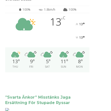
100%
1.8km/h
100%
13
C
°
°
13
°
13
13
°
9
°
5
°
11
°
8
°
THU
FRI
SAT
SUN
MON
”Svarta Änkor” Misstänks Jaga
Ersättning För Stupade Ryssar