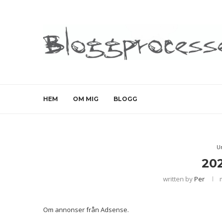
HEM
OM MIG
BLOGG
U
20
written by
Per
Om annonser från Adsense.