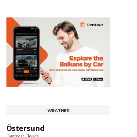
WEATHER
Östersund
Overcast Clouds