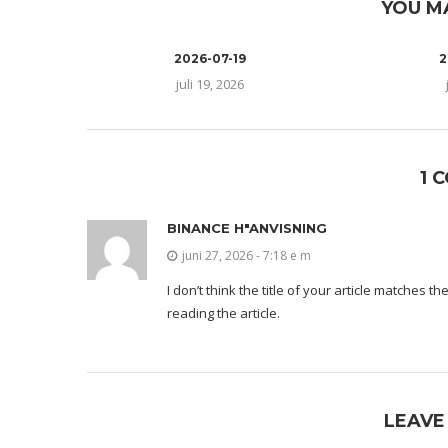
YOU M
2026-07-19
2
juli 19, 2026
1 
BINANCE H"ANVISNING
juni 27, 2026 - 7:18 e m
I don’t think the title of your article matches 
reading the article.
LEAVE