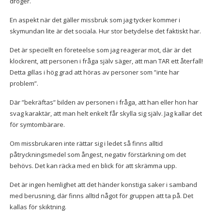
droger.
En aspekt när det gäller missbruk som jag tycker kommer i
skymundan lite är det sociala. Hur stor betydelse det faktiskt har.
Det är speciellt en företeelse som jag reagerar mot, där är det
klockrent, att personen i fråga själv säger, att man TAR ett återfall!
Detta gillas i hög grad att höras av personer som ”inte har
problem”.
Där ”bekräftas” bilden av personen i fråga, att han eller hon har
svag karaktär, att man helt enkelt får skylla sig själv. Jag kallar det
för symtombärare.
Om missbrukaren inte rättar sig i ledet så finns alltid
påtryckningsmedel som ångest, negativ förstärkning om det
behövs. Det kan räcka med en blick för att skrämma upp.
Det är ingen hemlighet att det händer konstiga saker i samband
med berusning, där finns alltid något för gruppen att ta på. Det
kallas för skiktning.