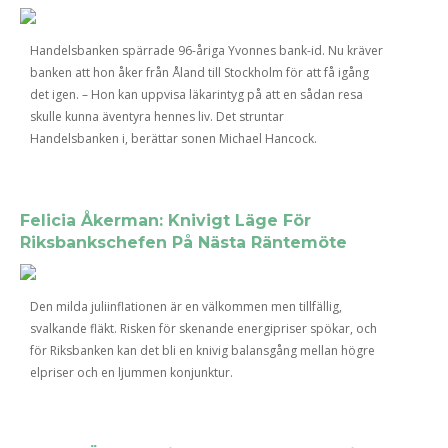
Handelsbanken spärrade 96-åriga Yvonnes bank-id. Nu kräver
banken att hon åker från Åland till Stockholm för att få igång
det igen. – Hon kan uppvisa läkarintyg på att en sådan resa
skulle kunna äventyra hennes liv. Det struntar
Handelsbanken i, berättar sonen Michael Hancock.
Felicia Åkerman: Knivigt Läge För
Riksbankschefen På Nästa Räntemöte
Den milda juliinflationen är en välkommen men tillfällig,
svalkande fläkt. Risken för skenande energipriser spökar, och
för Riksbanken kan det bli en knivig balansgång mellan högre
elpriser och en ljummen konjunktur.