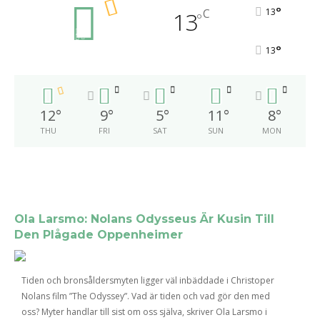
°
C
13
13
°
°
13
12
°
9
°
5
°
11
°
8
°
THU
FRI
SAT
SUN
MON
Ola Larsmo: Nolans Odysseus Är Kusin Till
Den Plågade Oppenheimer
Tiden och bronsåldersmyten ligger väl inbäddade i Christoper
Nolans film ”The Odyssey”. Vad är tiden och vad gör den med
oss? Myter handlar till sist om oss själva, skriver Ola Larsmo i