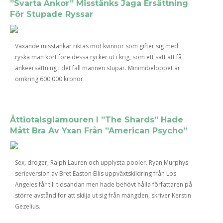
”Svarta Änkor” Misstänks Jaga Ersättning
För Stupade Ryssar
Växande misstankar riktas mot kvinnor som gifter sig med
ryska män kort före dessa rycker ut i krig, som ett sätt att få
änkeersättning i det fall männen stupar. Minimibeloppet är
omkring 600 000 kronor.
Åttiotalsglamouren I ”The Shards” Hade
Mått Bra Av Yxan Från ”American Psycho”
Sex, droger, Ralph Lauren och upplysta pooler. Ryan Murphys
serieversion av Bret Easton Ellis uppväxtskildring från Los
Angeles får till tidsandan men hade behövt hålla författaren på
större avstånd för att skilja ut sig från mängden, skriver Kerstin
Gezelius.